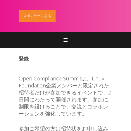
スポンサーになる
Home
登録
登録
参加
Open Compliance Summitは、Linux
プログラム
Foundation企業メンバーと限定された
招待者だけが参加できるイベントで、2
スポンサー
日間にわたって開催されます。参加に
制限を設けることで、交流とコラボレ
お問い合わせ
ーションを強化しています。
参加ご希望の方は招待状をお申し込み