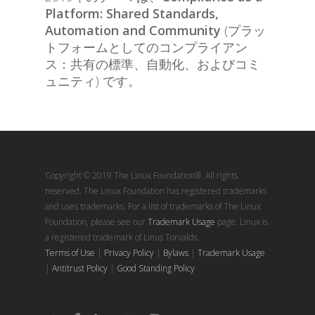
Platform: Shared Standards,
Automation and Community
(プラッ
トフォームとしてのコンプライアン
ス：共有の標準、自動化、およびコミ
ュニティ) です。
Copyright © 2019 The Linux Foundation®. All rights
reserved. The Linux Foundation has registered trademarks
and uses trademarks. For a list of trademarks of The Linux
Foundation, please see our
Trademark Usage
page. Linux is
a registered trademark of Linus Torvalds.
Terms of Use
|
Privacy Policy
|
Bylaws
|
Trademark Usage
|
Antitrust Policy
|
Good Standing Policy