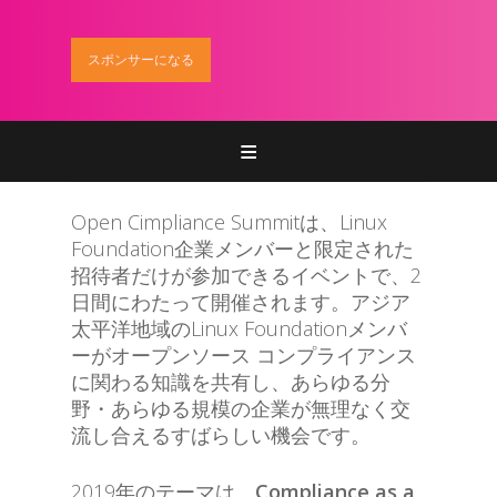
スポンサーになる
Home
登録
Open Cimpliance Summitは、Linux
Foundation企業メンバーと限定された
参加
招待者だけが参加できるイベントで、2
日間にわたって開催されます。アジア
プログラム
太平洋地域のLinux Foundationメンバ
ーがオープンソース コンプライアンス
スポンサー
に関わる知識を共有し、あらゆる分
野・あらゆる規模の企業が無理なく交
お問い合わせ
流し合えるすばらしい機会です。
2019年のテーマは、
Compliance as a