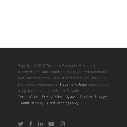
Copyright © 2019 The Linux Foundation®. All rights
reserved. The Linux Foundation has registered trademarks
and uses trademarks. For a list of trademarks of The Linux
Foundation, please see our
Trademark Usage
page. Linux is
a registered trademark of Linus Torvalds.
Terms of Use
|
Privacy Policy
|
Bylaws
|
Trademark Usage
|
Antitrust Policy
|
Good Standing Policy