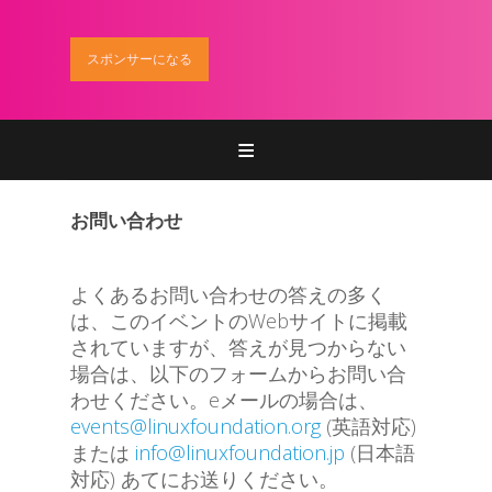
スポンサーになる
Home
登録
お問い合わせ
参加
よくあるお問い合わせの答えの多く
プログラム
は、このイベントのWebサイトに掲載
されていますが、答えが見つからない
スポンサー
場合は、以下のフォームからお問い合
わせください。eメールの場合は、
お問い合わせ
events@linuxfoundation.org
(英語対応)
または
info@linuxfoundation.jp
(日本語
対応) あてにお送りください。