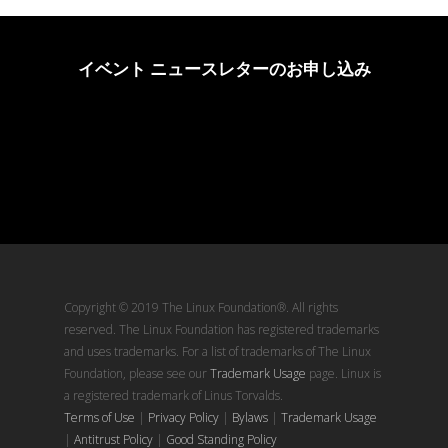
イベント ニュースレターのお申し込み
Copyright © 2019 The Linux Foundation®. All rights
reserved. The Linux Foundation has registered trademarks
and uses trademarks. For a list of trademarks of The Linux
Foundation, please see our
Trademark Usage
page. Linux is
a registered trademark of Linus Torvalds.
Terms of Use
|
Privacy Policy
|
Bylaws
|
Trademark Usage
|
Antitrust Policy
|
Good Standing Policy