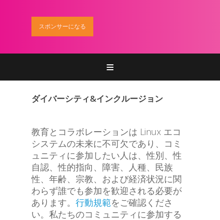
スポンサーになる
Home
登録
ダイバーシティ&インクルージョン
参加
教育とコラボレーションは Linux エコ
プログラム
システムの未来に不可欠であり、コミ
ュニティに参加したい人は、性別、性
スポンサー
自認、性的指向、障害、人種、民族
性、年齢、宗教、および経済状況に関
お問い合わせ
わらず誰でも参加を歓迎される必要が
あります。
行動規範
をご確認くださ
い。私たちのコミュニティに参加する