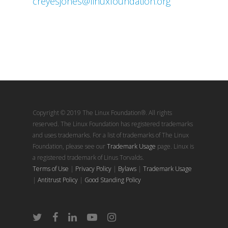
creyesjones@linuxfoundation.org
Copyright © 2019 The Linux Foundation®. All rights
reserved. The Linux Foundation has registered trademarks
and uses trademarks. For a list of trademarks of The Linux
Foundation, please see our
Trademark Usage
page. Linux is
a registered trademark of Linus Torvalds.
Terms of Use
|
Privacy Policy
|
Bylaws
|
Trademark Usage
|
Antitrust Policy
|
Good Standing Policy