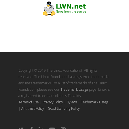
Copyright © 2019 The Linux Foundation®. All rights
reserved. The Linux Foundation has registered trademarks
and uses trademarks. For a list of trademarks of The Linux
Foundation, please see our
Trademark Usage
page. Linux is
a registered trademark of Linus Torvalds.
Terms of Use
|
Privacy Policy
|
Bylaws
|
Trademark Usage
|
Antitrust Policy
|
Good Standing Policy