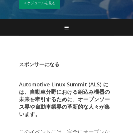
スケジュールを見る
Home
登録
参加
スポンサーになる
プログラム
併設プログラム
Automotive Linux Summit (ALS) に
は、自動車分野における組込み機器の
スポンサー
未来を牽引するために、オープンソー
ス界や自動車業界の革新的な人々が集
お問い合わせ
います。
ボランティア募集
このイベントには、完全にオープンな